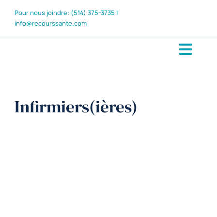
Skip
Pour nous joindre:
(514) 375-3735 |
to
info@recourssante.com
content
Toggl
À propos
Navig
Services
Infirmiers(ières)
Carrière
Contact
Postuler
Demande de 
English